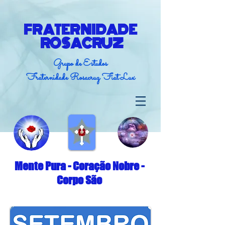
FRATERNIDADE
ROSACRUZ
Grupo de Estudos
Fraternidade Rosacruz Fiat Lux
Mente Pura - Coração Nobre -
Corpo São