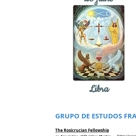
Libra
GRUPO DE ESTUDOS FR
The Rosicrucian Fellowship