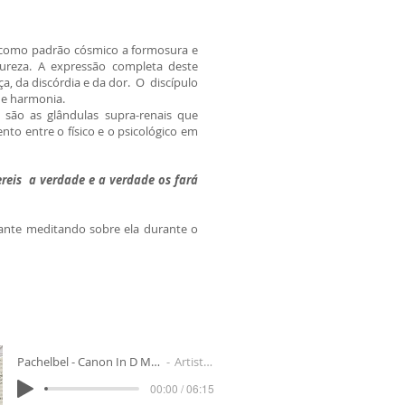
m como padrão cósmico a formosura e
tureza. A expressão completa deste
, da discórdia e da dor. O discípulo
 e harmonia.
 são as glândulas supra-renais que
o entre o físico e o psicológico em
reis a verdade e a verdade os fará
dante meditando sobre ela durante o
Pachelbel - Canon In D Major. Best versi
Artist Name
00:00 / 06:15