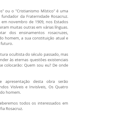
" ou o "Cristianismo Místico" é uma
o fundador da Fraternidade Rosacruz.
o em novembro de 1909, nos Estados
iram muitas outras em várias línguas.
tar dos ensinamentos rosacruzes,
do homem, a sua constituição atual e
futuro.
tura ocultista do século passado, mas
nder às eternas questões existenciais
se colocarão: Quem sou eu? De onde
e apresentação desta obra serão
s Visíveis e Invisíveis, Os Quatro
la do homem.
ceberemos todos os interessados em
fia Rosacruz.