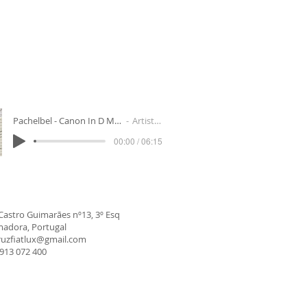
Pachelbel - Canon In D Major. Best versi
Artist Name
00:00 / 06:15
astro Guimarães nº13, 3º Esq
madora, Portugal
ruzfiatlux@gmail.com
913 072 400