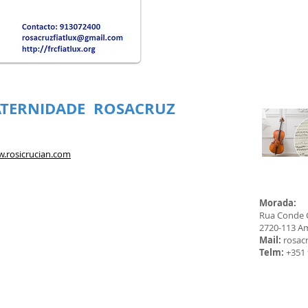
ATERNIDADE ROSACRUZ
w.rosicrucian.com
Morada:
Rua Conde C
2720-113 A
Mail:
rosac
Telm:
+351 