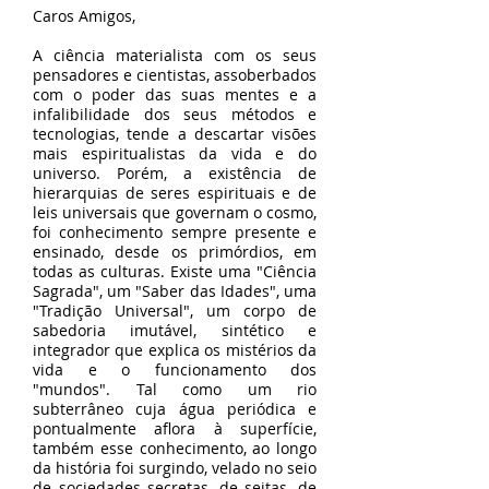
Caros Amigos,
A ciência materialista com os seus
pensadores e cientistas, assoberbados
com o poder das suas mentes e a
infalibilidade dos seus métodos e
tecnologias, tende a descartar visões
mais espiritualistas da vida e do
universo. Porém, a existência de
hierarquias de seres espirituais e de
leis universais que governam o cosmo,
foi conhecimento sempre presente e
ensinado, desde os primórdios, em
todas as culturas. Existe uma "Ciência
Sagrada", um "Saber das Idades", uma
"Tradição Universal", um corpo de
sabedoria imutável, sintético e
integrador que explica os mistérios da
vida e o funcionamento dos
"mundos". Tal como um rio
subterrâneo cuja água periódica e
pontualmente aflora à superfície,
também esse conhecimento, ao longo
da história foi surgindo, velado no seio
de sociedades secretas, de seitas, de